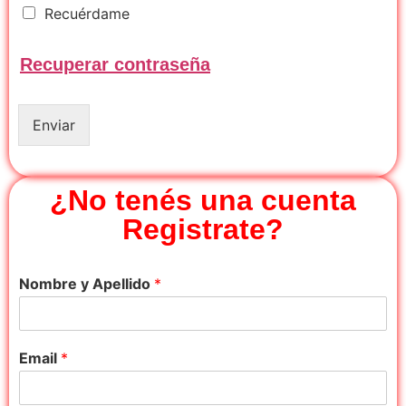
R
Recuérdame
e
c
Recuperar contraseña
u
é
r
d
Enviar
a
m
e
¿No tenés una cuenta
Registrate?
Nombre y Apellido
*
Email
*