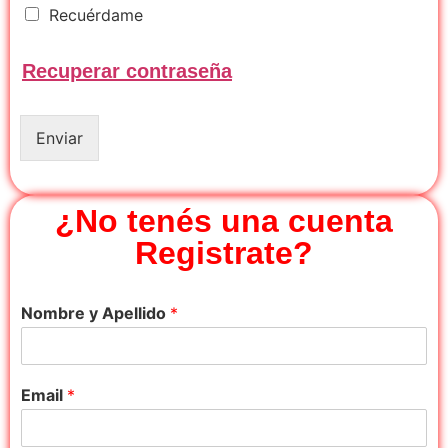
R
Recuérdame
e
c
Recuperar contraseña
u
é
r
d
Enviar
a
m
e
¿No tenés una cuenta
Registrate?
Nombre y Apellido
*
Email
*