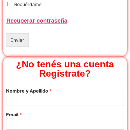
R
Recuérdame
e
c
Recuperar contraseña
u
é
r
d
Enviar
a
m
e
¿No tenés una cuenta
Registrate?
Nombre y Apellido
*
Email
*