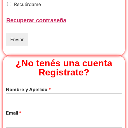
R
Recuérdame
e
c
Recuperar contraseña
u
é
r
d
Enviar
a
m
e
¿No tenés una cuenta
Registrate?
Nombre y Apellido
*
Email
*