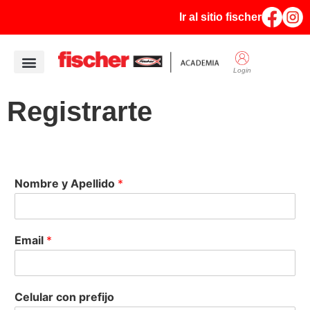
Ir al sitio fischer
Login
Quiénes Somos
Registrarte
Nombre y Apellido
*
Email
*
Celular con prefijo